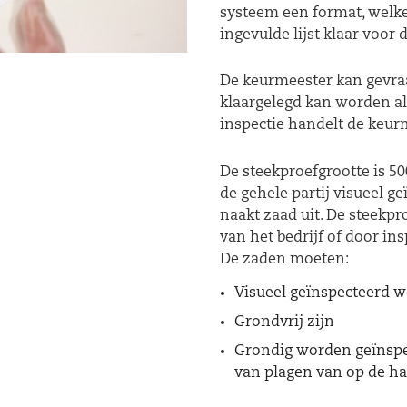
systeem een format, welke 
ingevulde lijst klaar voor
De keurmeester kan gevraa
klaargelegd kan worden als
inspectie handelt de keurm
De steekproefgrootte is 50
de gehele partij visueel g
naakt zaad uit. De stee
van het bedrijf of door ins
De zaden moeten:
Visueel geïnspecteerd w
Grondvrij zijn
Grondig worden geïnspe
van plagen van op de h