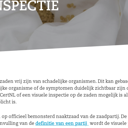
NSPECTIE
aden vrij zijn van schadelijke organismen. Dit kan gebase
lijke organisme of de symptomen duidelijk zichtbaar zijn o
ertNL of een visuele inspectie op de zaden mogelijk is 
icht is.
op officieel bemonsterd naaktzaad van de zaadpartij. De u
anvulling van de
definitie van een partij
wordt de visuele 