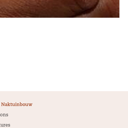
 Naktuinbouw
 ons
tures