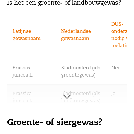
Is het een groente- of landbouwgewas?
DUS-
Latijnse
Nederlandse
onderzoe
gewasnaam
gewasnaam
nodig voo
toelating
Brassica
Bladmosterd (als
Nee
juncea L.
groentegewas)
Brassica
Bladmosterd (als
Ja
juncea L.
landbouwgewas)
Brassica
Koolzaad /
Ja
Groente- of siergewas?
napus L.
bladkool
(partim)