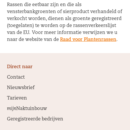
Rassen die eetbaar zijn en die als
vensterbankgroenten of sierproduct verhandeld of
Brassica
Koolraap
Ja
verkocht worden, dienen als groente geregistreerd
napus L. var.
(toegelaten) te worden op de rassenverkeerslijst
napobrassica
van de EU. Voor meer informatie verwijzen we u
(L.) Rchb.
naar de website van de
Raad voor Plantenrassen
.
Brassica
Meiraap /
Ja
rapa L. var. rapa
stoppelknol
Direct naar
Contact
Brassica
Raapzaad /
Ja
Nieuwsbrief
rapa L. var.
bladraap
sylvestris (Lam.)
Tarieven
Brigs
mijn
Naktuinbouw
Geregistreerde bedrijven
Cichorium
Industriële
Ja
intybus L.
cichorei