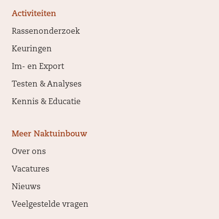
Activiteiten
Daucus
(voeder)wortel
Ja
Rassenonderzoek
carota L.
Keuringen
Im- en Export
Pisum
Erwt (als
Ja
sativum L.
groentegewas)
Testen & Analyses
(partim)
Kennis & Educatie
Pisum
Erwt (als
Ja
sativum L.
landbouwgewas)
Meer Naktuinbouw
(partim)
Over ons
Vacatures
--
Grassen:
Ja
Nieuws
grasveldtypes
Veelgestelde vragen