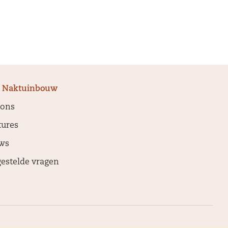
 Naktuinbouw
 ons
tures
ws
gestelde vragen