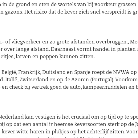
n in de grond en eten de wortels van bij voorkeur grassen 
gazons. Het risico dat de kever zich snel verspreidt is gr
- of vliegverkeer en zo grote afstanden overbruggen., M
er over lange afstand. Daarnaast vormt handel in plante
 eitjes, larven en poppen kunnen zitten.
 België, Frankrijk, Duitsland en Spanje roept de NVWA op 
rd-Italië, Zwitserland en op de Azoren (Portugal). Voorko
 en check bij vertrek goed de auto, kampeermiddelen en 
derland kan vestigen is het cruciaal om op tijd op te spo
bij op dat een aantal inheemse keversoorten sterk op de J
e kever witte haren in plukjes op het achterlijf zitten. V