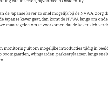
ning van insecten, bijvoorbeeld ObsIdentify.
 de Japanse kever zo snel mogelijk bij de NVWA. Zorg daa
m de Japanse kever gaat, dan komt de NVWA langs om onder
e maatregelen om te voorkomen dat de kever zich verder 
 monitoring uit om mogelijke introducties tijdig in beeld 
op boomgaarden, wijngaarden, parkeerplaatsen langs snelw
en.