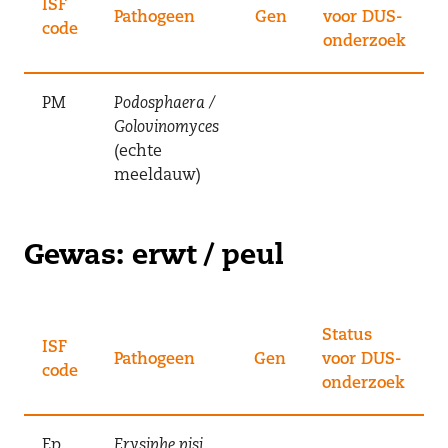
ISF
Pathogeen
Gen
voor DUS-
code
onderzoek
PM
Podosphaera /
Golovinomyces
(echte
meeldauw)
Gewas: erwt / peul
Status
ISF
Pathogeen
Gen
voor DUS-
code
onderzoek
Ep
Erysiphe pisi