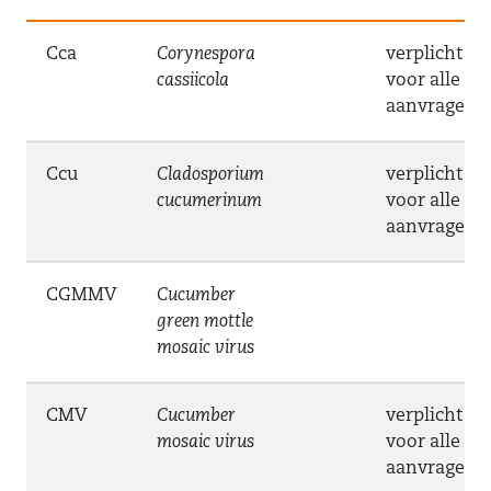
Cca
Corynespora
verplicht
cassiicola
voor alle
aanvragen
Ccu
Cladosporium
verplicht
cucumerinum
voor alle
aanvragen
CGMMV
Cucumber
green mottle
mosaic virus
CMV
Cucumber
verplicht
mosaic virus
voor alle
aanvragen