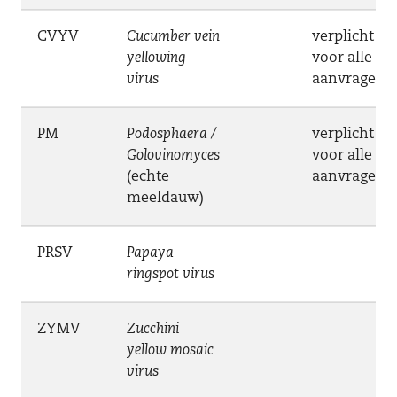
CVYV
Cucumber vein
verplicht
yellowing
voor alle
virus
aanvragen
PM
Podosphaera /
verplicht
Golovinomyces
voor alle
(echte
aanvragen
meeldauw)
PRSV
Papaya
ringspot virus
ZYMV
Zucchini
yellow mosaic
virus