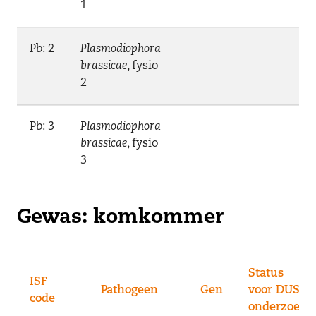
1
Pb: 2
Plasmodiophora
brassicae
, fysio
2
Pb: 3
Plasmodiophora
brassicae
, fysio
3
Gewas: komkommer
Status
ISF
Pathogeen
Gen
voor DUS-
code
onderzoek