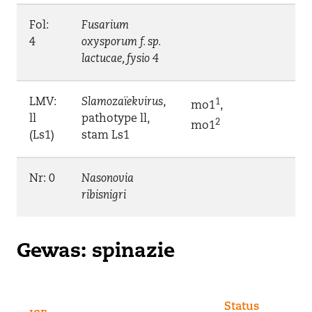
Fol:
Fusarium
4
oxysporum f. sp.
lactucae, fysio 4
LMV:
Slamozaïekvirus
,
1
mo1
,
ll
pathotype ll,
2
mo1
(Ls1)
stam Ls1
Nr: 0
Nasonovia
ribisnigri
Gewas: spinazie
Status