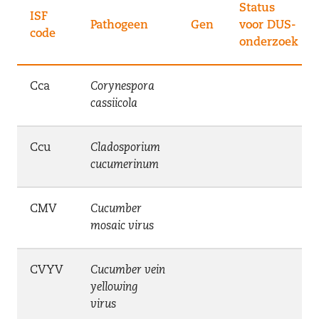
Status
ISF
Pathogeen
Gen
voor DUS-
code
onderzoek
Cca
Corynespora
cassiicola
Ccu
Cladosporium
cucumerinum
CMV
Cucumber
mosaic virus
CVYV
Cucumber vein
yellowing
virus