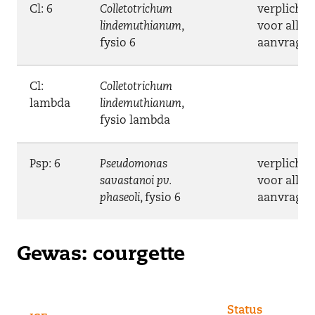
Cl: 6
Colletotrichum
verplicht
lindemuthianum
,
voor alle
fysio 6
aanvrage
Cl:
Colletotrichum
lambda
lindemuthianum
,
fysio lambda
Psp: 6
Pseudomonas
verplicht
savastanoi pv.
voor alle
phaseoli
, fysio 6
aanvrage
Gewas: courgette
Status