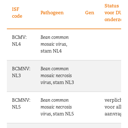
Status
ISF
Pathogeen
Gen
voor DUS-
code
onderzoe
BCMV:
Bean common
NL4
mosaic virus
,
stam NL4
BCMNV:
Bean common
NL3
mosaic necrosis
virus
, stam NL3
BCMNV:
Bean common
verplicht
NL5
mosaic necrosis
voor alle
virus
, stam NL5
aanvrage