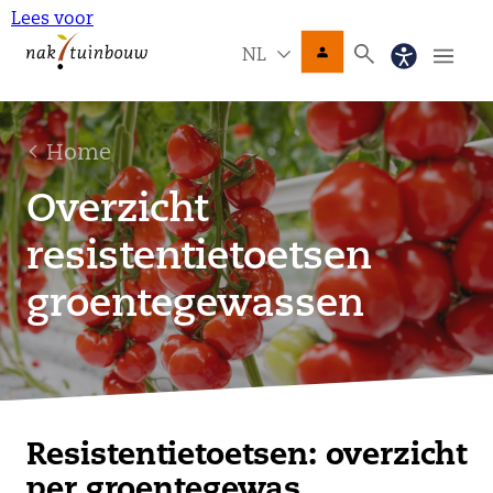
Lees voor
NL
Home
Overzicht
resistentietoetsen
groentegewassen
Resistentietoetsen: overzicht
per groentegewas