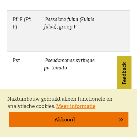
Pf: F (Ff:
Passalora fulva (Fulvia
F)
fulva),
groep F
Pst
Pseudomonas syringae
Feedback
pv. tomato
Naktuinbouw gebruikt alleen functionele en
Ss
Stemphylium solani
analytische cookies.
Meer informatie
Akkoord
TMV: 0
Tobacco mosaic virus,
Tm2, Tm2
pathotype 0
,
stam 0